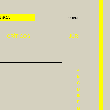
SOBRE
CRÍTICOS
JÚRI
A
B
C
D
E
F
G