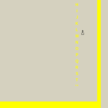
H
I
J
K
L
M
N
O
P
Q
R
S
T
U
V
W
X