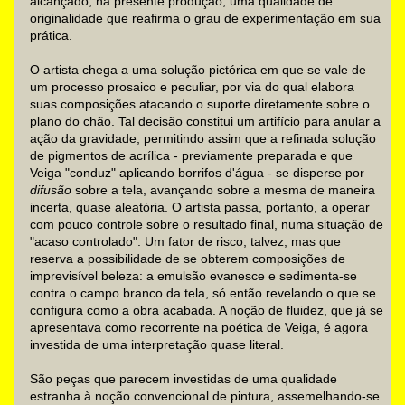
alcançado, na presente produção, uma qualidade de
originalidade que reafirma o grau de experimentação em sua
prática.
O artista chega a uma solução pictórica em que se vale de
um processo prosaico e peculiar, por via do qual elabora
suas composições atacando o suporte diretamente sobre o
plano do chão. Tal decisão constitui um artifício para anular a
ação da gravidade, permitindo assim que a refinada solução
de pigmentos de acrílica - previamente preparada e que
Veiga "conduz" aplicando borrifos d'água - se disperse por
difusão
sobre a tela, avançando sobre a mesma de maneira
incerta, quase aleatória. O artista passa, portanto, a operar
com pouco controle sobre o resultado final, numa situação de
"acaso controlado". Um fator de risco, talvez, mas que
reserva a possibilidade de se obterem composições de
imprevisível beleza: a emulsão evanesce e sedimenta-se
contra o campo branco da tela, só então revelando o que se
configura como a obra acabada. A noção de fluidez, que já se
apresentava como recorrente na poética de Veiga, é agora
investida de uma interpretação quase literal.
São peças que parecem investidas de uma qualidade
estranha à noção convencional de pintura, assemelhando-se