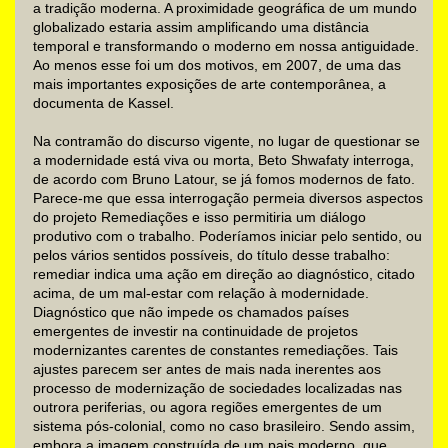
a tradição moderna. A proximidade geográfica de um mundo
globalizado estaria assim amplificando uma distância
temporal e transformando o moderno em nossa antiguidade.
Ao menos esse foi um dos motivos, em 2007, de uma das
mais importantes exposições de arte contemporânea, a
documenta de Kassel.
Na contramão do discurso vigente, no lugar de questionar se
a modernidade está viva ou morta, Beto Shwafaty interroga,
de acordo com Bruno Latour, se já fomos modernos de fato.
Parece-me que essa interrogação permeia diversos aspectos
do projeto Remediações e isso permitiria um diálogo
produtivo com o trabalho. Poderíamos iniciar pelo sentido, ou
pelos vários sentidos possíveis, do título desse trabalho:
remediar indica uma ação em direção ao diagnóstico, citado
acima, de um mal-estar com relação à modernidade.
Diagnóstico que não impede os chamados países
emergentes de investir na continuidade de projetos
modernizantes carentes de constantes remediações. Tais
ajustes parecem ser antes de mais nada inerentes aos
processo de modernização de sociedades localizadas nas
outrora periferias, ou agora regiões emergentes de um
sistema pós-colonial, como no caso brasileiro. Sendo assim,
embora a imagem construída de um pais moderno, que