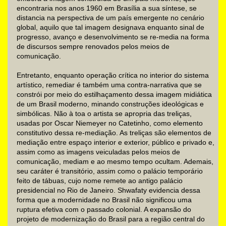
encontraria nos anos 1960 em Brasília a sua síntese, se
distancia na perspectiva de um país emergente no cenário
global, aquilo que tal imagem designava enquanto sinal de
progresso, avanço e desenvolvimento se re-media na forma
de discursos sempre renovados pelos meios de
comunicação.
Entretanto, enquanto operação crítica no interior do sistema
artístico, remediar é também uma contra-narrativa que se
constrói por meio do estilhaçamento dessa imagem midiática
de um Brasil moderno, minando construções ideológicas e
simbólicas. Não à toa o artista se apropria das treliças,
usadas por Oscar Niemeyer no Catetinho, como elemento
constitutivo dessa re-mediação. As treliças são elementos de
mediação entre espaço interior e exterior, público e privado e,
assim como as imagens veiculadas pelos meios de
comunicação, mediam e ao mesmo tempo ocultam. Ademais,
seu caráter é transitório, assim como o palácio temporário
feito de tábuas, cujo nome remete ao antigo palácio
presidencial no Rio de Janeiro. Shwafaty evidencia dessa
forma que a modernidade no Brasil não significou uma
ruptura efetiva com o passado colonial. A expansão do
projeto de modernização do Brasil para a região central do