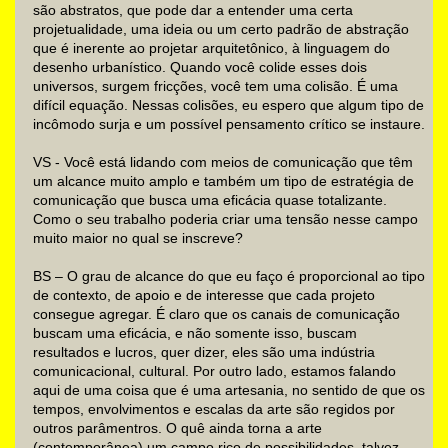
são abstratos, que pode dar a entender uma certa
projetualidade, uma ideia ou um certo padrão de abstração
que é inerente ao projetar arquitetônico, à linguagem do
desenho urbanístico. Quando você colide esses dois
universos, surgem fricções, você tem uma colisão. É uma
difícil equação. Nessas colisões, eu espero que algum tipo de
incômodo surja e um possível pensamento crítico se instaure.
VS - Você está lidando com meios de comunicação que têm
um alcance muito amplo e também um tipo de estratégia de
comunicação que busca uma eficácia quase totalizante.
Como o seu trabalho poderia criar uma tensão nesse campo
muito maior no qual se inscreve?
BS – O grau de alcance do que eu faço é proporcional ao tipo
de contexto, de apoio e de interesse que cada projeto
consegue agregar. É claro que os canais de comunicação
buscam uma eficácia, e não somente isso, buscam
resultados e lucros, quer dizer, eles são uma indústria
comunicacional, cultural. Por outro lado, estamos falando
aqui de uma coisa que é uma artesania, no sentido de que os
tempos, envolvimentos e escalas da arte são regidos por
outros parâmentros. O quê ainda torna a arte
(contemporânea) um campo rico de possibilidades, talvez