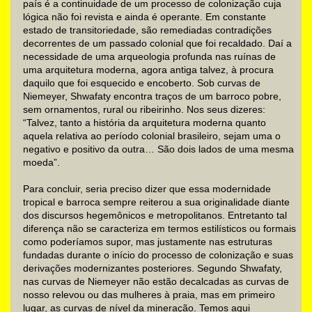
país é a continuidade de um processo de colonização cuja
lógica não foi revista e ainda é operante. Em constante
estado de transitoriedade, são remediadas contradições
decorrentes de um passado colonial que foi recaldado. Daí a
necessidade de uma arqueologia profunda nas ruínas de
uma arquitetura moderna, agora antiga talvez, à procura
daquilo que foi esquecido e encoberto. Sob curvas de
Niemeyer, Shwafaty encontra traços de um barroco pobre,
sem ornamentos, rural ou ribeirinho. Nos seus dizeres:
“Talvez, tanto a história da arquitetura moderna quanto
aquela relativa ao período colonial brasileiro, sejam uma o
negativo e positivo da outra… São dois lados de uma mesma
moeda”.
Para concluir, seria preciso dizer que essa modernidade
tropical e barroca sempre reiterou a sua originalidade diante
dos discursos hegemônicos e metropolitanos. Entretanto tal
diferença não se caracteriza em termos estilísticos ou formais
como poderíamos supor, mas justamente nas estruturas
fundadas durante o início do processo de colonização e suas
derivações modernizantes posteriores. Segundo Shwafaty,
nas curvas de Niemeyer não estão decalcadas as curvas de
nosso relevou ou das mulheres à praia, mas em primeiro
lugar, as curvas de nível da mineração. Temos aqui