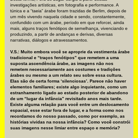
investigações artísticas, em fotografia e performance. A
túnica e a “taeia” árabe foram trazidas de Berlim, depois de
um mês vivendo naquela cidade e sendo, constantemente,
confundido com um árabe, período em que reforcei, ainda
mais, alguns traços fenótipos de semelhança, vivenciando e
produzindo, a partir de andanças e derivas, diversas
narrativas, diálogos e atravessamentos.
V.S.: Muito embora você se aproprie da vestimenta árabe
tradicional e “traços fenótipos” que remetem a uma
suposta ascendência árabe, as imagens não nos
remetem necessariamente aos costumes e tradições
árabes ou mesmo a um relato seu sobre essa cultura.
Elas são de certa forma ‘silenciosas’. Parece não haver
elementos familiares; existe algo inquietante, como um
estranhamento ligado ao estado posterior de abandono
de um “lugar da infância” revisitado anos mais tarde.
Existe alguma relação para você entre um deslocamento
espacial, esse estar fora de lugar, e a forma como nos
recordamos do nosso passado, como por exemplo, as
histórias vividas na nossa infância? Como você constrói
suas imagens nesse limiar entre espaço e memória?