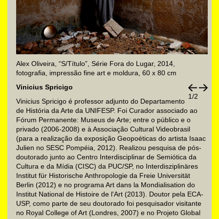
Alex Oliveira, “S/Título”, Série Fora do Lugar, 2014,
fotografia, impressão fine art e moldura, 60 x 80 cm
Vinicius Spricigo
1/2
Vinicius Spricigo é professor adjunto do Departamento
de História da Arte da UNIFESP. Foi Curador associado ao
Fórum Permanente: Museus de Arte; entre o público e o
privado (2006-2008) e à Associação Cultural Videobrasil
(para a realização da exposição Geopoéticas do artista Isaac
Julien no SESC Pompéia, 2012). Realizou pesquisa de pós-
doutorado junto ao Centro Interdisciplinar de Semiótica da
Cultura e da Mídia (CISC) da PUC/SP, no Interdisziplinäres
Institut für Historische Anthropologie da Freie Universität
Berlin (2012) e no programa Art dans la Mondialisation do
Institut National de Histoire de l'Art (2013). Doutor pela ECA-
USP, como parte de seu doutorado foi pesquisador visitante
no Royal College of Art (Londres, 2007) e no Projeto Global