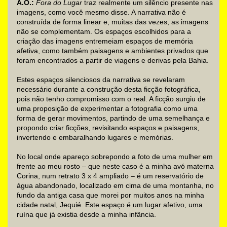
A.O.:
Fora do Lugar
traz realmente um silêncio presente nas
imagens, como você mesmo disse. A narrativa não é
construída de forma linear e, muitas das vezes, as imagens
não se complementam. Os espaços escolhidos para a
criação das imagens entremeiam espaços de memória
afetiva, como também paisagens e ambientes privados que
foram encontrados a partir de viagens e derivas pela Bahia.
Estes espaços silenciosos da narrativa se revelaram
necessário durante a construção desta ficção fotográfica,
pois não tenho compromisso com o real. A ficção surgiu de
uma proposição de experimentar a fotografia como uma
forma de gerar movimentos, partindo de uma semelhança e
propondo criar ficções, revisitando espaços e paisagens,
invertendo e embaralhando lugares e memórias.
No local onde apareço sobrepondo a foto de uma mulher em
frente ao meu rosto – que neste caso é a minha avó materna
Corina, num retrato 3 x 4 ampliado – é um reservatório de
água abandonado, localizado em cima de uma montanha, no
fundo da antiga casa que morei por muitos anos na minha
cidade natal, Jequié. Este espaço é um lugar afetivo, uma
ruína que já existia desde a minha infância.